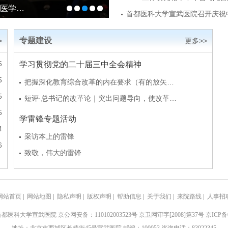
年医学…
首都医科大学宣武医院召开庆祝中
专题建设
>
更多>>
5
学习贯彻党的二十届三中全会精神
5
把握深化教育综合改革的内在要求（有的放矢…
5
短评·总书记的改革论｜突出问题导向，使改革…
5
学雷锋专题活动
4
采访本上的雷锋
6
致敬，伟大的雷锋
主题教育
首都医科大学《思政课临床骨干教师师资培训…
网站首页
|
网站地图
|
隐私声明
|
版权声明
|
帮助信息
|
关于我们
|
来院路线
|
人事招
习近平总书记谈如何科学、客观评估主题教育…
首都医科大学宣武医院
京公网安备：110102003523号 京卫网审字[2008]第37号
京ICP备0
新职工代表风采