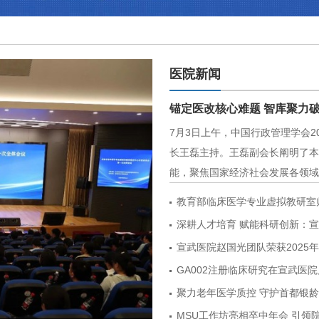
医院新闻
锚定医改核心难题 智库聚力
7月3日上午，中国行政管理学会
长王磊主持。王磊副会长阐明了本
能，聚焦国家经济社会发展各领域
教育部临床医学专业虚拟教研室
深耕人才培育 赋能科研创新：
宣武医院赵国光团队荣获2025
GA002注册临床研究在宣武医
聚力老年医学质控 守护首都银
MSU工作坊亮相卒中年会 引领